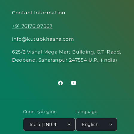
Contact Information
+91 76176 07867
info@kutubkhaana.com
625/2 Vishal Mega Mart Building, G.T. Raod,
Deoband, Saharanpur 247554 U.P., (India)
Facebook
YouTube
Country/region
Language
India | INR ₹
English