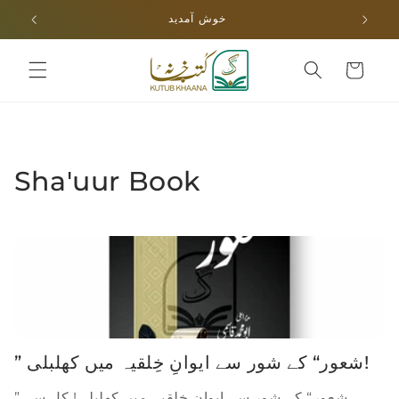
Skip to
خوش آمدید
content
Cart
Sha'uur Book
” شعور“ کے شور سے ایوانِ خِلقیہ میں کھلبلی!
” شعور“ کے شور سے ایوانِ خِلقیہ میں کھلبلی! کل سے