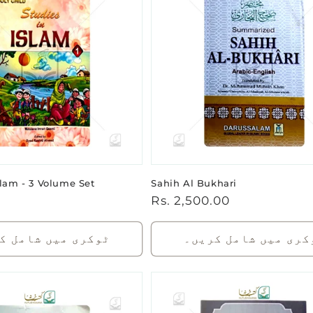
slam - 3 Volume Set
Sahih Al Bukhari
باقاعدہ
Rs. 2,500.00
قیمت
کری میں شامل کریں۔
ٹوکری میں شامل ک