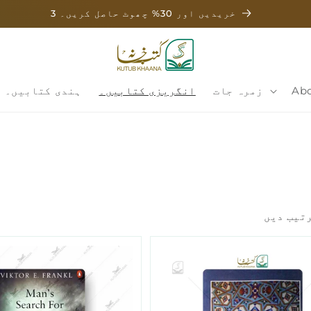
3 خریدیں اور 30% چھوٹ حاصل کریں۔
Abo
زمرہ جات
انگریزی کتابیں۔
ہندی کتابیں۔