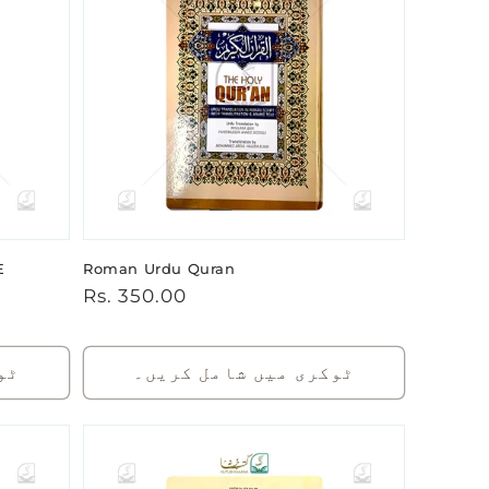
E
Roman Urdu Quran
باقاعدہ
Rs. 350.00
قیمت
ٹوکری میں شامل کریں۔
ٹو