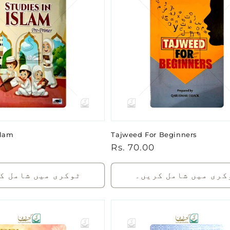
slam
Tajweed For Beginners
باقاعدہ
Rs. 70.00
0
قیمت
کری میں شامل کریں۔
ٹوکری میں شامل ک