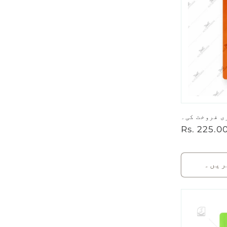
ی فروخت کی۔
باقاعدہ
Rs. 225.0
قیمت
ریں۔