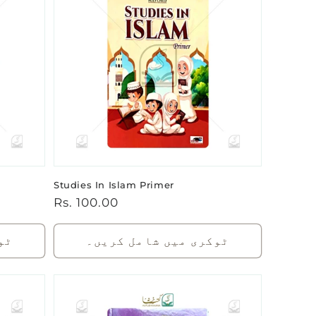
Studies In Islam Primer
باقاعدہ
Rs. 100.00
قیمت
ٹوکری میں شامل کریں۔
ٹو