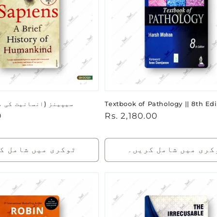
Textbook of Pathology || 8th Edi
سیپینز (انسانیت کی م
باقاعدہ
Rs. 2,180.00
0
قیمت
کری میں شامل کریں۔
ٹوکری میں شامل ک