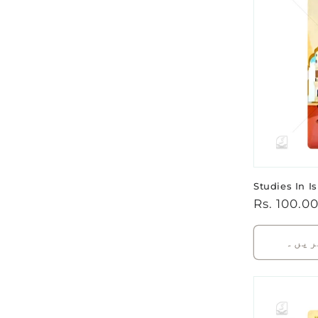
Studies In I
باقاعدہ
Rs. 100.0
قیمت
ریں۔