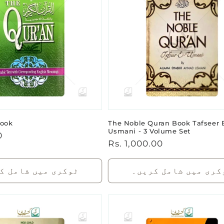
Book
The Noble Quran Book Tafseer 
Usmani - 3 Volume Set
0
باقاعدہ
Rs. 1,000.00
قیمت
کری میں شامل کریں۔
ٹوکری میں شامل ک