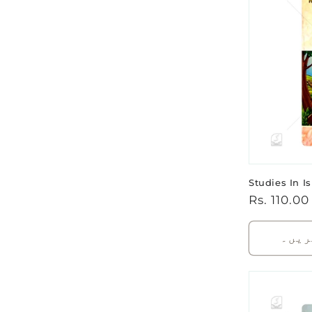
Studies In I
باقاعدہ
Rs. 110.00
قیمت
ریں۔