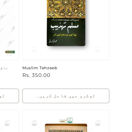
Muslim Tehzeeb
ناقا
باقاعدہ
Rs. 350.00
قیمت
ٹوکری میں شامل کریں۔
ٹو