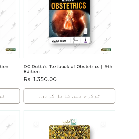
tion
DC Dutta's Textbook of Obstetrics || 9th
Edition
باقاعدہ
Rs. 1,350.00
قیمت
ٹوکری میں شامل کریں۔
ٹو