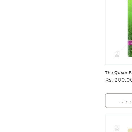
The Quran 
باقاعدہ
Rs. 200.0
قیمت
ریں۔