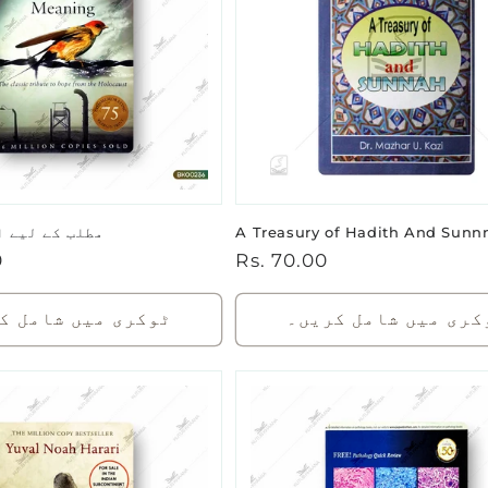
A Treasury of Hadith And Sunn
مطلب کے لیے ا
باقاعدہ
Rs. 70.00
0
قیمت
کری میں شامل کریں۔
ٹوکری میں شامل ک