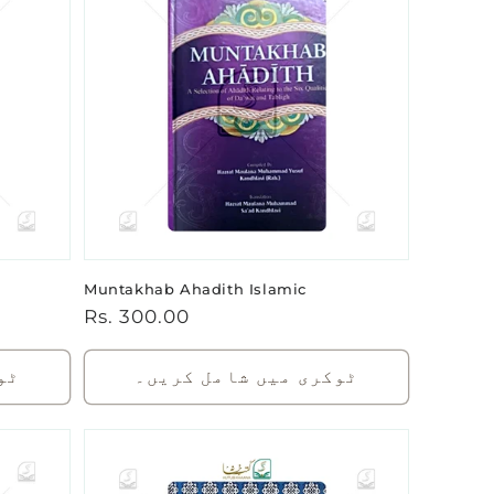
Muntakhab Ahadith Islamic
باقاعدہ
Rs. 300.00
قیمت
ٹوکری میں شامل کریں۔
ٹو